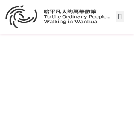
給平凡人的萬華散策
藝術社會工程
藝術計劃
田野筆記 雲端共筆
城市藝術季｜群眾集會
城市藝術季散策指南