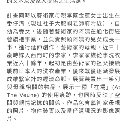
的文本以及家人提供之生活照。
計畫同時以藝術家母親李蔡金蓮女士出生在
番仔溝（現址社子大龍峒老師府附近），自
幼為養女，後隨著藝術家的阿姨在通化街經
營旗袍事業，並負責照顧阿姨的兒女成長一
事，進行延伸創作。藝術家的母親，近三十
歲時嫁入西門町的李家，李家家族從事洗衣
業近六十餘年，起初是由藝術家的祖父接續
戰前日本人的洗衣產業，後來戰後逐漸發展
成維繫家計的經濟命脈。展覽裝置出一系列
與母親相關的物品，展示一種「在場」(At
The Veune) 的使用痕跡，也同時反映了空
間與親情記憶的關係。作品包含藝術家母親
的照片、物件裝置以及番仔溝現況的影像照
片。