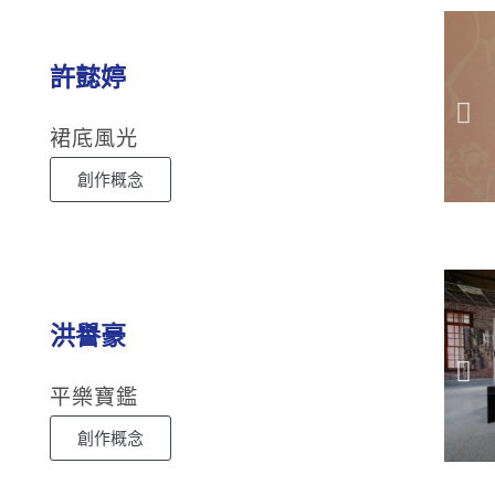
許懿婷
裙底風光
創作概念
洪譽豪
平樂寶鑑
創作概念