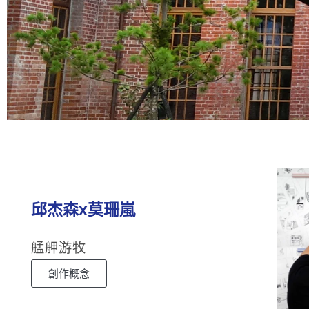
臺北市立文獻館
樹心會館
邱杰森x莫珊嵐
艋舺游牧
創作概念